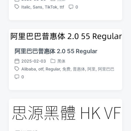
发
发
Italic
,
Sans
,
TikTok
,
ttf
0
布
布
标
评
于
日
签
论
期
阿里巴巴普惠体 2.0 55 Regular
2025-02-03
黑体
发
发
Alibaba
,
otf
,
Regular
,
免费
,
普惠体
,
阿里
,
阿里巴巴
布
布
标
于
日
0
签
评
期
论