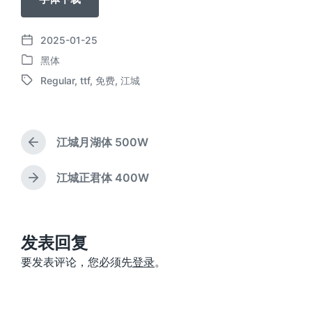
2025-01-25
发
黑体
布
发
日
Regular
,
ttf
,
免费
,
江城
布
标
期
于
签
江城月湖体 500W
上
篇
文
江城正君体 400W
下
章
篇
：
文
章
：
发表回复
要发表评论，您必须先
登录
。