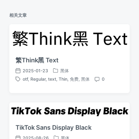
相关文章
繁Think黑 Text
2025-01-23
黑体
发
发
otf
,
Regular
,
text
,
Thin
,
免费
,
黑体
0
布
布
标
评
于
日
签
论
期
TikTok Sans Display Black
2025-08-26
黑体