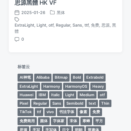
思源黑體 HK VF
2025-01-26
黑体
发
发
布
布
ExtraLight
,
Light
,
otf
,
Regular
,
Sans
,
ttf
,
免费
,
思源
,
黑
于
日
标
體
期
签
0
评
论
标签云
AI神笔
Alibaba
Bitmap
Bold
Extrabold
ExtraLight
Harmony
HarmonyOS
Heavy
Huawei
IBM
Italic
Light
Medium
otf
Pixel
Regular
Sans
Semibold
text
Thin
TikTok
ttf
vivo
书法字体
像素
免费
免费商用
圆体
字体家
宋体
寒蝉
平方
思源
手写
手写体
日文
明朝
普惠体