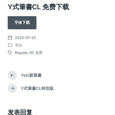
Y式筆書CL 免费下载
字体下载
2025-01-25
发
书法
布
发
日
Regular
,
ttf
,
免费
布
标
期
于
签
Yshi新筆書
上
篇
文
Y式筆書CL特別版
下
章
篇
：
文
章
：
发表回复