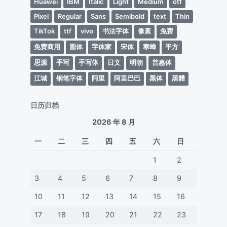
Huawei
IBM
Italic
Light
Medium
otf
Pixel
Regular
Sans
Semibold
text
Thin
TikTok
ttf
vivo
书法字体
像素
免费
免费商用
圆体
字体家
宋体
寒蝉
平方
思源
手写
手写体
日文
明朝
普惠体
江城
钢笔字体
阿里
阿里巴巴
黑体
黑體
日历归档
2026 年 8 月
一
二
三
四
五
六
日
1
2
3
4
5
6
7
8
9
10
11
12
13
14
15
16
17
18
19
20
21
22
23