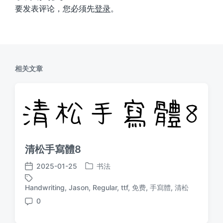
要发表评论，您必须先
登录
。
相关文章
清松手寫體8
2025-01-25
书法
发
发
布
布
Handwriting
,
Jason
,
Regular
,
ttf
,
免费
,
手寫體
,
清松
标
于
日
签
0
期
评
论