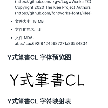
(https://github.com/lxgw/LxgwWenkaiTC)
Copyright 2020 The Klee Project Authors
(https://github.com/fontworks-fonts/Klee)
文件大小: 18 MB
文件扩展名: .ttf
文件 MD5:
abec1cec692f84245687271a86534834
Y式筆書CL 字体预览图
Y式筆書CL 字符映射表