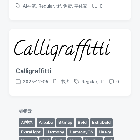
发
发
AI神笔
,
Regular
,
ttf
,
免费
,
字体家
0
布
布
标
评
于
日
签
论
期
Calligraffitti
2025-12-05
书法
Regular
,
ttf
0
发
标
发
评
布
签
布
论
于
日
期
标签云
AI神笔
Alibaba
Bitmap
Bold
Extrabold
ExtraLight
Harmony
HarmonyOS
Heavy