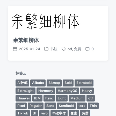
余繁细柳体
2025-01-24
书法
otf
,
免费
0
发
标
发
评
布
签
布
论
于
日
期
标签云
AI神笔
Alibaba
Bitmap
Bold
Extrabold
ExtraLight
Harmony
HarmonyOS
Heavy
Huawei
IBM
Italic
Light
Medium
otf
Pixel
Regular
Sans
Semibold
text
Thin
TikTok
ttf
vivo
书法字体
像素
免费