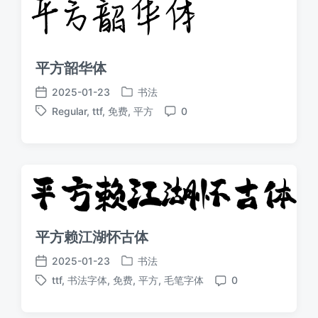
平方韶华体
2025-01-23
书法
发
发
Regular
,
ttf
,
免费
,
平方
0
布
布
标
评
于
日
签
论
期
平方赖江湖怀古体
2025-01-23
书法
发
发
ttf
,
书法字体
,
免费
,
平方
,
毛笔字体
0
布
布
标
评
于
日
签
论
期