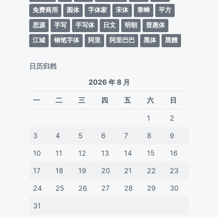
免费商用
圆体
字体家
宋体
寒蝉
平方
思源
手写
手写体
日文
明朝
普惠体
江城
钢笔字体
阿里
阿里巴巴
黑体
黑體
日历归档
2026 年 8 月
一
二
三
四
五
六
日
1
2
3
4
5
6
7
8
9
10
11
12
13
14
15
16
17
18
19
20
21
22
23
24
25
26
27
28
29
30
31