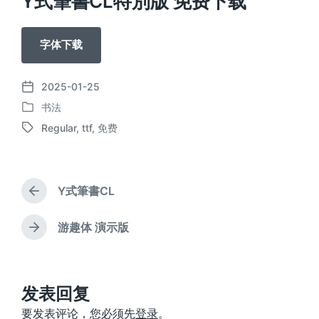
Y式筆書CL特別版 免费下载
字体下载
2025-01-25
发
书法
布
发
日
Regular
,
ttf
,
免费
布
标
期
于
签
Y式筆書CL
上
篇
文
游趣体 演示版
下
章
篇
：
文
章
：
发表回复
要发表评论，您必须先
登录
。