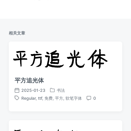
相关文章
平方追光体
2025-01-23
书法
发
发
Regular
,
ttf
,
免费
,
平方
,
软笔字体
0
布
布
标
评
于
日
签
论
期